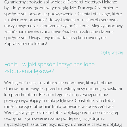
Ograniczmy spożycie soli w diecie! Eksperci, dietetycy i lekarze
byli dotychczas zgodni w tym względzie. Dlaczego? Nadmierne
spożycie soli powoduje podwyższenie ciśnienia tętniczego, które
z kolei może prowadzić do wystąpienia m.in. chorób sercowo-
naczyniowych oraz zaburzenia czynności nerek. Międzynarodowy
zespół naukowców rzuca nowe światło na zalecane dzienne
spożycie soli. Uwaga - wyniki badania są kontrowersyjne!
Zapraszamy do lektury!
czytaj więcej
Fobia - w jaki sposób leczyć nasilone
zaburzenia lękowe?
Według definicji są to zaburzenie nerwicowe, których objaw
stanowi uporczywy lęk przed określonymi sytuacjami, zjawiskami
lub przedmiotami. Efektem tego jest najczęściej unikanie
przyczyn wywołujących reakcje lękowe. Co istotne, silna fobia
może znacząco utrudniać funkcjonowanie w społeczeństwie.
Według statystyk rozmaite fobie dotykają średnio co dziesiątej
osoby na całym świecie i zaraz po depresji są jednym z
najczęstszych zaburzeń psychicznych. Znacznie częściej dotykają