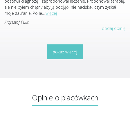
postawił diagnozę i zaproponował leczenie. Proponował terapię,
ale nie byłem chętny aby ją podjąć- nie naciskał, czym zyskał
moje zaufanie. Po le
...
więcej
Krzysztof Fuks
dodaj opinię
pokaż więcej
Opinie o placówkach