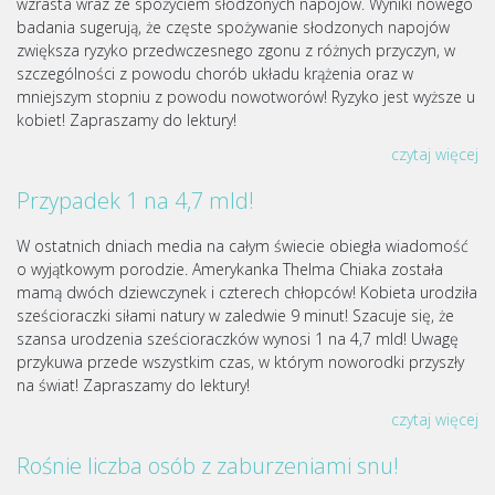
wzrasta wraz ze spożyciem słodzonych napojów. Wyniki nowego
badania sugerują, że częste spożywanie słodzonych napojów
zwiększa ryzyko przedwczesnego zgonu z różnych przyczyn, w
szczególności z powodu chorób układu krążenia oraz w
mniejszym stopniu z powodu nowotworów! Ryzyko jest wyższe u
kobiet! Zapraszamy do lektury!
czytaj więcej
Przypadek 1 na 4,7 mld!
W ostatnich dniach media na całym świecie obiegła wiadomość
o wyjątkowym porodzie. Amerykanka Thelma Chiaka została
mamą dwóch dziewczynek i czterech chłopców! Kobieta urodziła
sześcioraczki siłami natury w zaledwie 9 minut! Szacuje się, że
szansa urodzenia sześcioraczków wynosi 1 na 4,7 mld! Uwagę
przykuwa przede wszystkim czas, w którym noworodki przyszły
na świat! Zapraszamy do lektury!
czytaj więcej
Rośnie liczba osób z zaburzeniami snu!