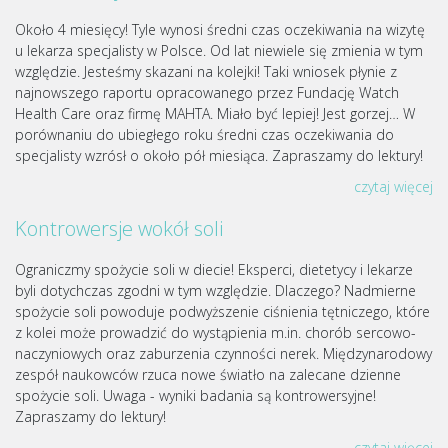
Około 4 miesięcy! Tyle wynosi średni czas oczekiwania na wizytę
u lekarza specjalisty w Polsce. Od lat niewiele się zmienia w tym
względzie. Jesteśmy skazani na kolejki! Taki wniosek płynie z
najnowszego raportu opracowanego przez Fundację Watch
Health Care oraz firmę MAHTA. Miało być lepiej! Jest gorzej… W
porównaniu do ubiegłego roku średni czas oczekiwania do
specjalisty wzrósł o około pół miesiąca. Zapraszamy do lektury!
czytaj więcej
Kontrowersje wokół soli
Ograniczmy spożycie soli w diecie! Eksperci, dietetycy i lekarze
byli dotychczas zgodni w tym względzie. Dlaczego? Nadmierne
spożycie soli powoduje podwyższenie ciśnienia tętniczego, które
z kolei może prowadzić do wystąpienia m.in. chorób sercowo-
naczyniowych oraz zaburzenia czynności nerek. Międzynarodowy
zespół naukowców rzuca nowe światło na zalecane dzienne
spożycie soli. Uwaga - wyniki badania są kontrowersyjne!
Zapraszamy do lektury!
czytaj więcej