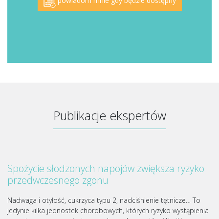
powiadom mnie gdy będzie dostępny
Publikacje ekspertów
Spożycie słodzonych napojów zwiększa ryzyko
przedwczesnego zgonu
Nadwaga i otyłość, cukrzyca typu 2, nadciśnienie tętnicze… To
jedynie kilka jednostek chorobowych, których ryzyko wystąpienia