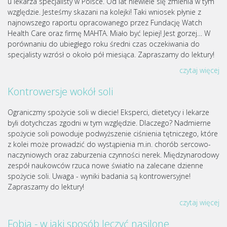
u lekarza specjalisty w Polsce. Od lat niewiele się zmienia w tym
względzie. Jesteśmy skazani na kolejki! Taki wniosek płynie z
najnowszego raportu opracowanego przez Fundację Watch
Health Care oraz firmę MAHTA. Miało być lepiej! Jest gorzej… W
porównaniu do ubiegłego roku średni czas oczekiwania do
specjalisty wzrósł o około pół miesiąca. Zapraszamy do lektury!
czytaj więcej
Kontrowersje wokół soli
Ograniczmy spożycie soli w diecie! Eksperci, dietetycy i lekarze
byli dotychczas zgodni w tym względzie. Dlaczego? Nadmierne
spożycie soli powoduje podwyższenie ciśnienia tętniczego, które
z kolei może prowadzić do wystąpienia m.in. chorób sercowo-
naczyniowych oraz zaburzenia czynności nerek. Międzynarodowy
zespół naukowców rzuca nowe światło na zalecane dzienne
spożycie soli. Uwaga - wyniki badania są kontrowersyjne!
Zapraszamy do lektury!
czytaj więcej
Fobia - w jaki sposób leczyć nasilone