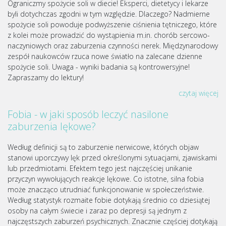
Ograniczmy spożycie soli w diecie! Eksperci, dietetycy i lekarze
byli dotychczas zgodni w tym względzie. Dlaczego? Nadmierne
spożycie soli powoduje podwyższenie ciśnienia tętniczego, które
z kolei może prowadzić do wystąpienia m.in. chorób sercowo-
naczyniowych oraz zaburzenia czynności nerek. Międzynarodowy
zespół naukowców rzuca nowe światło na zalecane dzienne
spożycie soli. Uwaga - wyniki badania są kontrowersyjne!
Zapraszamy do lektury!
czytaj więcej
Fobia - w jaki sposób leczyć nasilone
zaburzenia lękowe?
Według definicji są to zaburzenie nerwicowe, których objaw
stanowi uporczywy lęk przed określonymi sytuacjami, zjawiskami
lub przedmiotami. Efektem tego jest najczęściej unikanie
przyczyn wywołujących reakcje lękowe. Co istotne, silna fobia
może znacząco utrudniać funkcjonowanie w społeczeństwie.
Według statystyk rozmaite fobie dotykają średnio co dziesiątej
osoby na całym świecie i zaraz po depresji są jednym z
najczęstszych zaburzeń psychicznych. Znacznie częściej dotykają