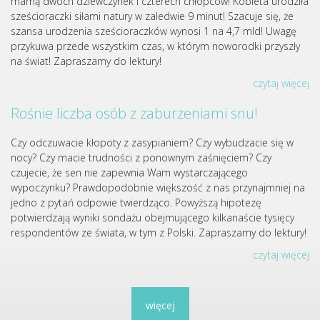
mamą dwóch dziewczynek i czterech chłopców! Kobieta urodziła
sześcioraczki siłami natury w zaledwie 9 minut! Szacuje się, że
szansa urodzenia sześcioraczków wynosi 1 na 4,7 mld! Uwagę
przykuwa przede wszystkim czas, w którym noworodki przyszły
na świat! Zapraszamy do lektury!
czytaj więcej
Rośnie liczba osób z zaburzeniami snu!
Czy odczuwacie kłopoty z zasypianiem? Czy wybudzacie się w
nocy? Czy macie trudności z ponownym zaśnięciem? Czy
czujecie, że sen nie zapewnia Wam wystarczającego
wypoczynku? Prawdopodobnie większość z nas przynajmniej na
jedno z pytań odpowie twierdząco. Powyższą hipotezę
potwierdzają wyniki sondażu obejmującego kilkanaście tysięcy
respondentów ze świata, w tym z Polski. Zapraszamy do lektury!
czytaj więcej
więcej