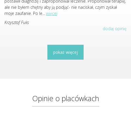
postawił diagnozę i zaproponował leczenie. Proponował terapię,
ale nie byłem chętny aby ją podjąć- nie naciskał, czym zyskał
moje zaufanie. Po le
...
więcej
Krzysztof Fuks
dodaj opinię
pokaż więcej
Opinie o placówkach