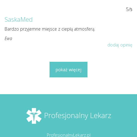
5/
5
SaskaMed
Bardzo przyjemne miejsce z ciepłą atmosferą.
Ewa
dodaj opinię
pokaż więcej
ProfesjonalnyLekarz.pl