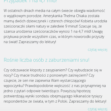
Przypadek 1 na 4,7 mld!
W ostatnich dniach media na całym świecie obiegła wiadomość
o wyjątkowym porodzie. Amerykanka Thelma Chiaka została
mamą dwóch dziewczynek i czterech chłopców! Kobieta urodziła
sześcioraczki siłami natury w zaledwie 9 minut! Szacuje się, że
szansa urodzenia sześcioraczków wynosi 1 na 4,7 mld! Uwagę
przykuwa przede wszystkim czas, w którym noworodki przyszły
na świat! Zapraszamy do lektury!
czytaj więcej
Rośnie liczba osób z zaburzeniami snu!
Czy odczuwacie kłopoty z zasypianiem? Czy wybudzacie się w
nocy? Czy macie trudności z ponownym zaśnięciem? Czy
czujecie, że sen nie zapewnia Wam wystarczającego
wypoczynku? Prawdopodobnie większość z nas przynajmniej na
jedno z pytań odpowie twierdząco. Powyższą hipotezę
potwierdzają wyniki sondażu obejmującego kilkanaście tysięcy
respondentów ze świata, w tym z Polski. Zapraszamy do lektury!
czytaj więcej