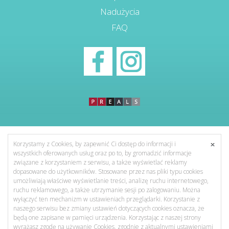
Nadużycia
FAQ
Korzystamy z Cookies, by zapewnić Ci dostęp do informacji i
wszystkich oferowanych usług oraz po to, by gromadzić informacje
związane z korzystaniem z serwisu, a także wyświetlać reklamy
dopasowane do użytkowników. Stosowane przez nas pliki typu cookies
umożliwiają właściwe wyświetlanie treści, analizę ruchu internetowego,
ruchu reklamowego, a także utrzymanie sesji po zalogowaniu. Można
wyłączyć ten mechanizm w ustawieniach przeglądarki. Korzystanie z
naszego serwisu bez zmiany ustawień dotyczących cookies oznacza, że
będą one zapisane w pamięci urządzenia. Korzystając z naszej strony
wyrażasz zgodę na używanie Cookies, zgodnie z aktualnymi ustawieniami