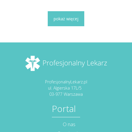
pokaż więcej
ProfesjonalnyLekarz.pl
ul. Algierska 17L/5
03-977 Warszawa
Portal
O nas