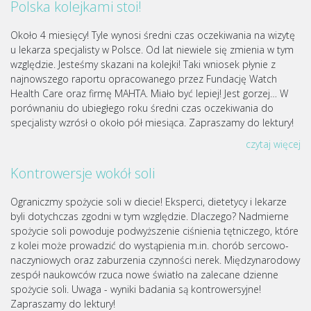
Polska kolejkami stoi!
Około 4 miesięcy! Tyle wynosi średni czas oczekiwania na wizytę
u lekarza specjalisty w Polsce. Od lat niewiele się zmienia w tym
względzie. Jesteśmy skazani na kolejki! Taki wniosek płynie z
najnowszego raportu opracowanego przez Fundację Watch
Health Care oraz firmę MAHTA. Miało być lepiej! Jest gorzej… W
porównaniu do ubiegłego roku średni czas oczekiwania do
specjalisty wzrósł o około pół miesiąca. Zapraszamy do lektury!
czytaj więcej
Kontrowersje wokół soli
Ograniczmy spożycie soli w diecie! Eksperci, dietetycy i lekarze
byli dotychczas zgodni w tym względzie. Dlaczego? Nadmierne
spożycie soli powoduje podwyższenie ciśnienia tętniczego, które
z kolei może prowadzić do wystąpienia m.in. chorób sercowo-
naczyniowych oraz zaburzenia czynności nerek. Międzynarodowy
zespół naukowców rzuca nowe światło na zalecane dzienne
spożycie soli. Uwaga - wyniki badania są kontrowersyjne!
Zapraszamy do lektury!