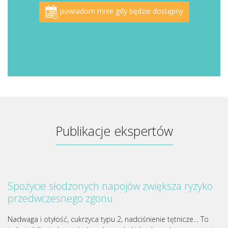
powiadom mnie gdy będzie dostępny
Publikacje ekspertów
Spożycie słodzonych napojów zwiększa ryzyko
przedwczesnego zgonu
Nadwaga i otyłość, cukrzyca typu 2, nadciśnienie tętnicze… To