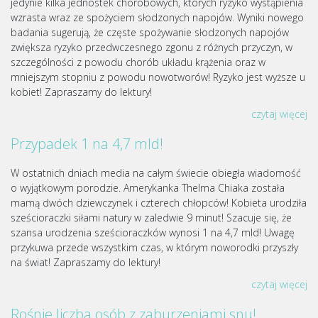
jedynie kilka jednostek chorobowych, których ryzyko wystąpienia
wzrasta wraz ze spożyciem słodzonych napojów. Wyniki nowego
badania sugerują, że częste spożywanie słodzonych napojów
zwiększa ryzyko przedwczesnego zgonu z różnych przyczyn, w
szczególności z powodu chorób układu krążenia oraz w
mniejszym stopniu z powodu nowotworów! Ryzyko jest wyższe u
kobiet! Zapraszamy do lektury!
czytaj więcej
Przypadek 1 na 4,7 mld!
W ostatnich dniach media na całym świecie obiegła wiadomość
o wyjątkowym porodzie. Amerykanka Thelma Chiaka została
mamą dwóch dziewczynek i czterech chłopców! Kobieta urodziła
sześcioraczki siłami natury w zaledwie 9 minut! Szacuje się, że
szansa urodzenia sześcioraczków wynosi 1 na 4,7 mld! Uwagę
przykuwa przede wszystkim czas, w którym noworodki przyszły
na świat! Zapraszamy do lektury!
czytaj więcej
Rośnie liczba osób z zaburzeniami snu!